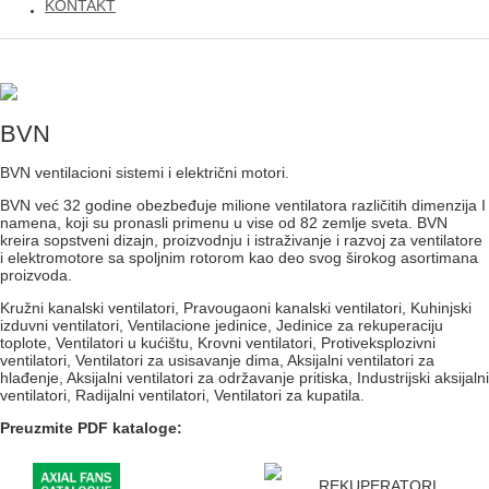
KONTAKT
BVN
BVN ventilacioni sistemi i električni motori.
BVN već 32 godine obezbeđuje milione ventilatora različitih dimenzija I
namena, koji su pronasli primenu u vise od 82 zemlje sveta. BVN
kreira sopstveni dizajn, proizvodnju i istraživanje i razvoj za ventilatore
i elektromotore sa spoljnim rotorom kao deo svog širokog asortimana
proizvoda.
Kružni kanalski ventilatori, Pravougaoni kanalski ventilatori, Kuhinjski
izduvni ventilatori, Ventilacione jedinice, Jedinice za rekuperaciju
toplote, Ventilatori u kućištu, Krovni ventilatori, Protiveksplozivni
ventilatori, Ventilatori za usisavanje dima, Aksijalni ventilatori za
hlađenje, Aksijalni ventilatori za održavanje pritiska, Industrijski aksijalni
ventilatori, Radijalni ventilatori, Ventilatori za kupatila.
Preuzmite PDF kataloge:
REKUPERATORI