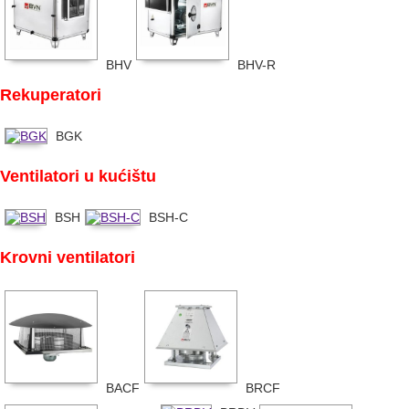
BHV
BHV-R
Rekuperatori
BGK
Ventilatori u kućištu
BSH
BSH-C
Krovni ventilatori
BACF
BRCF