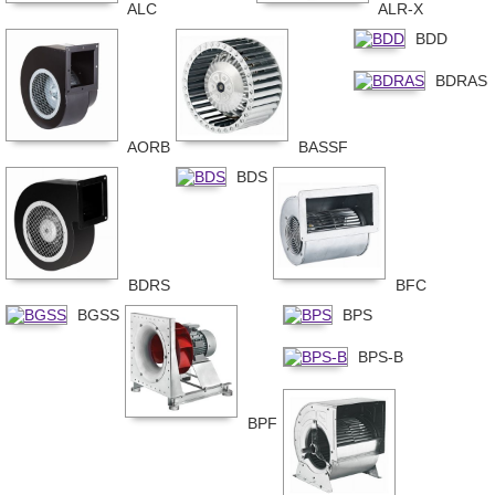
ALC
ALR-X
BDD
BDRAS
AORB
BASSF
BDS
BDRS
BFC
BGSS
BPS
BPS-B
BPF