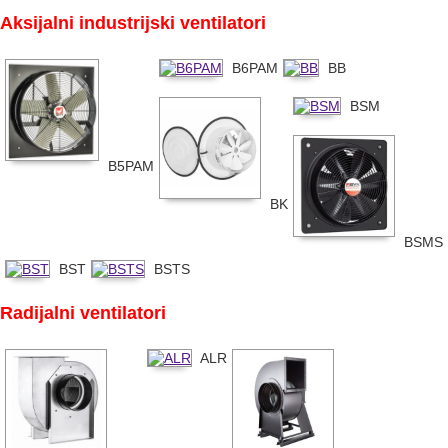
Aksijalni industrijski ventilatori
B6PAM
BB
BSM
B5PAM
BK
BSMS
BST
BSTS
Radijalni ventilatori
ALR