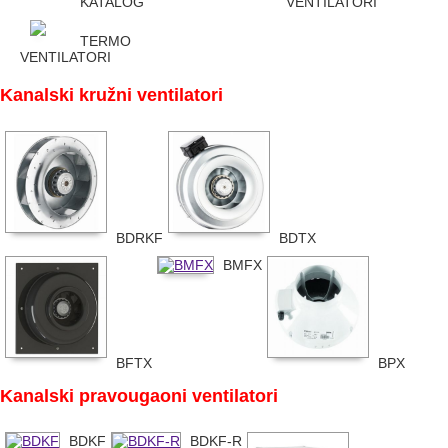
KATALOG
VENTILATORI
TERMO
VENTILATORI
Kanalski kružni ventilatori
BDRKF
BDTX
BMFX
BFTX
BPX
Kanalski pravougaoni ventilatori
BDKF
BDKF-R