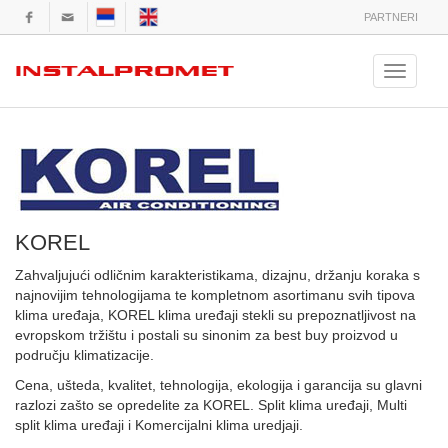
PARTNERI
Toggle
navigation
KOREL
Zahvaljujući odličnim karakteristikama, dizajnu, držanju koraka s
najnovijim tehnologijama te kompletnom asortimanu svih tipova
klima uređaja, KOREL klima uređaji stekli su prepoznatljivost na
evropskom tržištu i postali su sinonim za best buy proizvod u
području klimatizacije.
Cena, ušteda, kvalitet, tehnologija, ekologija i garancija su glavni
razlozi zašto se opredelite za KOREL. Split klima uređaji, Multi
split klima uređaji i Komercijalni klima uredjaji.